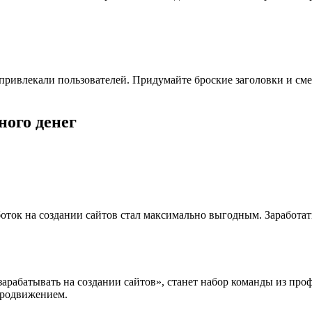
ривлекали пользователей. Придумайте броские заголовки и смело
ного денег
ток на создании сайтов стал максимально выгодным. Заработат
зарабатывать на создании сайтов», станет набор команды из про
продвижением.