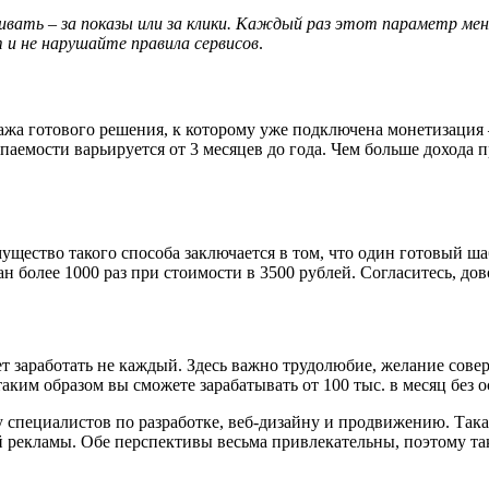
чивать – за показы или за клики. Каждый раз этот параметр 
 и не нарушайте правила сервисов
.
одажа готового решения, к которому уже подключена монетизация 
аемости варьируется от 3 месяцев до года. Чем больше дохода п
щество такого способа заключается в том, что один готовый шаб
н более 1000 раз при стоимости в 3500 рублей. Согласитесь, до
т заработать не каждый. Здесь важно трудолюбие, желание совер
аким образом вы сможете зарабатывать от 100 тыс. в месяц без 
 специалистов по разработке, веб-дизайну и продвижению. Така
ой рекламы. Обе перспективы весьма привлекательны, поэтому та