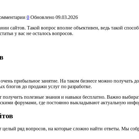
омментарии
0
Обновлено
09.03.2026
ании сайтов. Такой вопрос вполне объективен, ведь такой спосо
татьи у вас не осталось вопросов.
в
то очень прибыльное занятие. На таком бизнесе можно получать д
ых блогов до продажи услуг по разработке.
т получить полезные знания и навыки бесплатно. Важно выбира
ическими форумами, где постоянно выкладывают актуальную инф
йтов
ует целый ряд вопросов, на которые сложно найти ответы. Мы со