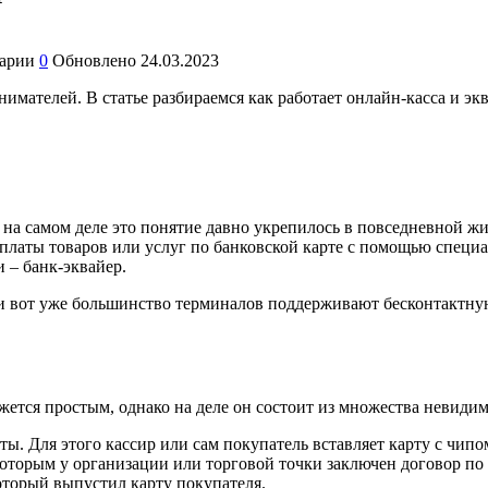
арии
0
Обновлено
24.03.2023
имателей. В статье разбираемся как работает онлайн-касса и эк
на самом деле это понятие давно укрепилось в повседневной жи
платы товаров или услуг по банковской карте с помощью специа
 – банк-эквайер.
 и вот уже большинство терминалов поддерживают бесконтактную
жется простым, однако на деле он состоит из множества невиди
. Для этого кассир или сам покупатель вставляет карту с чипо
с которым у организации или торговой точки заключен договор 
оторый выпустил карту покупателя.