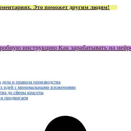
мментариях. Это поможет другим людям!
обную инструкцию Как зарабатывать на нейро
 дела и правила производства
ных идей с минимальными вложениями
ства до сферы красоты
м и продвигаем