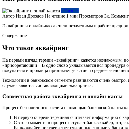
✅Бизнес
Автор
Иван Дроздов
На чтение
1 мин
Просмотров
3к.
Коммент
Эквайринг и онлайн-касса стали незаменимы в работе предприн
Содержание
Что такое эквайринг
На первый взгляд термин «эквайринг» кажется незнакомым, но 
«приобретающий». В одно слово укладывается вся процедура о
покупателя и продавца принимает участие и среднее звено цепи
Технологии в банковском сегменте развиваются очень быстро,
случае являются составляющими эквайринга.
Совместная работа эквайринга и онлайн-кассы
Процесс безналичного расчета с помощью банковской карты ка
В первую очередь терминал считывает информацию с карты
С этого момента в процесс вступает банк-эквайер, тот, 
Банк-эквайер подтверждает считанные данные у банка, к