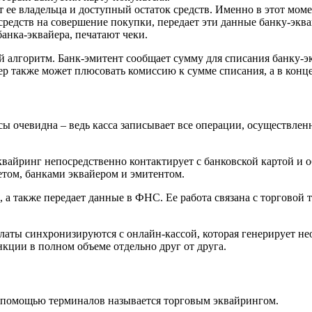
 ее владельца и доступный остаток средств. Именно в этот мом
 средств на совершение покупки, передает эти данные банку-эква
банка-эквайера, печатают чеки.
алгоритм. Банк-эмитент сообщает сумму для списания банку-экв
р также может плюсовать комиссию к сумме списания, а в конце 
ссы очевидна – ведь касса записывает все операции, осуществл
Эквайринг непосредственно контактирует с банковской картой и 
четом, банками эквайером и эмитентом.
, а также передает данные в ФНС. Ее работа связана с торговой
платы синхронизируются с онлайн-кассой, которая генерирует н
ции в полном объеме отдельно друг от друга.
с помощью терминалов называется торговым эквайрингом.