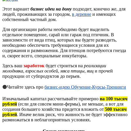
Этот вариант
бизнес идеи на дому
подходит, конечно же, для
людей, проживающих за городом,
в деревне
и имеющих
собственный частный дом.
Для организации работы необходимо будет выделить
отдельное помещение, сарай или гараж под птичник. В
зависимости от вида птиц, которых вы будете разводить,
необходимо обеспечить требующиеся условия для их
содержания и размножения. Для птенцов потребуются гнезда
и, скорее всего, специальные инкубаторы.
Здесь ваш
заработок
будет строиться на
реализации
молодняка
,
взрослых особей
,
мяса птицы
,
яиц
и прочей
продукции от субпродуктов до перьев.
🟠Читайте здесь про
бизнес-идею Обучение-Курсы-Тренинги
Изначальный капитал рассчитывайте примерно
на 100 тысяч
рублей
(если для совсем мини-фермы), не меньше, а вот для
создания большего хозяйства придется вложить от
500 тысяч
рублей
. Иначе велик риск, что живность не будет эффективно
размножаться в неблагоприятных условиях.